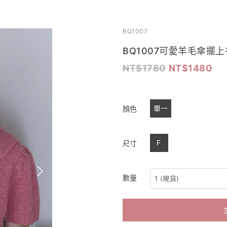
BQ1007
BQ1007可愛羊毛傘擺上
1780
1480
單一
顏色
F
尺寸
數量