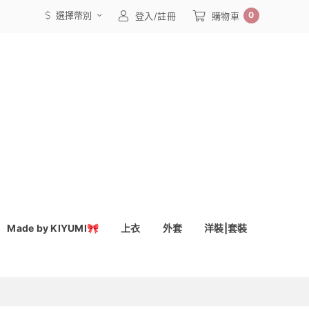
選擇幣別
0
登入/註冊
購物車
Made by KIYUMI🎀
上衣
外套
洋裝|套裝