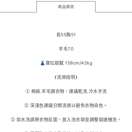
商品資訊
長55胸51
羊毛70
👗寶拉歐膩 158cm/42kg
⦗
洗滌說明
⦘
⓵ 棉麻.羊毛類衣物，建議乾洗.冷水手洗
⓶ 深淺色建議分開洗滌以避免衣物染色。
⓶ 如水洗請將衣物反面，放入洗衣袋並調整弱速機洗。