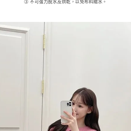
⓷
不可強力脫水及烘乾，以免布料縮水。