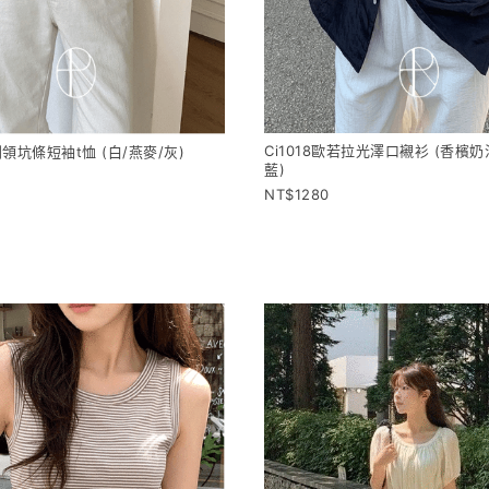
Ci1018歐若拉光澤口襯衫 (香檳
亨利領坑條短袖t恤 (白/燕麥/灰)
藍)
1280