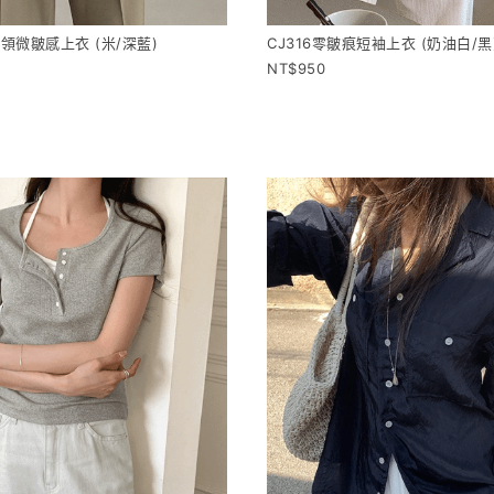
CJ316零皺痕短袖上衣 (奶油白/黑
高領微皺感上衣 (米/深藍)
950