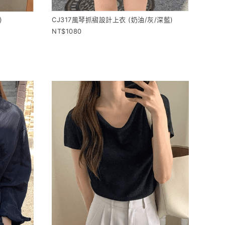
)
CJ317風琴抓褶設計上衣 (奶油/灰/深藍)
1080