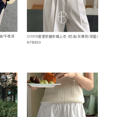
奶油/午夜深
Ci1019垂墜抓皺針織上衣 (奶油/灰薄荷/深藍)
950