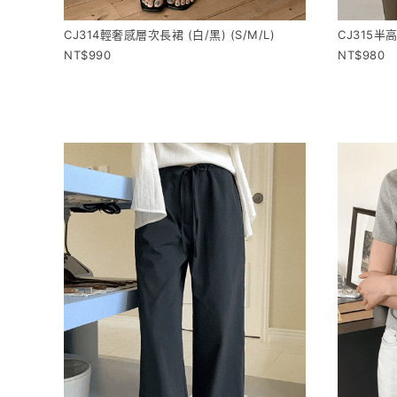
CJ314輕奢感層次長裙 (白/黑) (S/M/L)
CJ315半
990
980