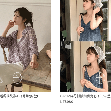
日透膚格紋襯衫 (葡萄紫/藍)
CJ312碎花抓皺細肩背心 (白/灰藍
980