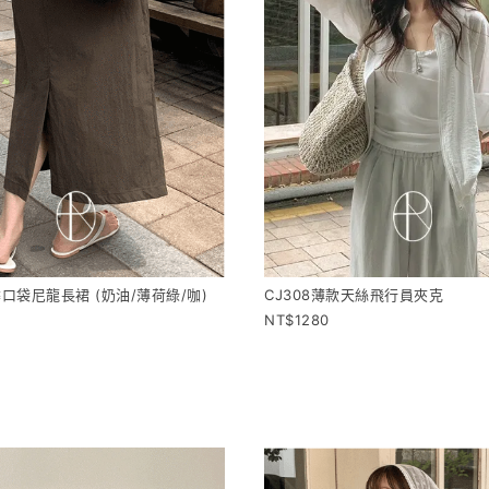
季口袋尼龍長裙 (奶油/薄荷綠/咖)
CJ308薄款天絲飛行員夾克
1280