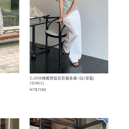
CJ309推薦款弧形剪裁長褲 (白/深藍)
(S/M/L)
1180