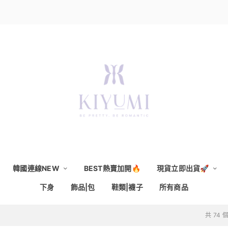
韓國連線NEW
BEST熱賣加開🔥
現貨立即出貨🚀
下身
飾品|包
鞋類|襪子
所有商品
共 74