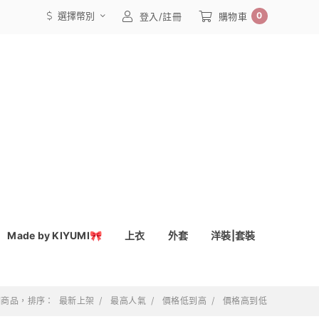
選擇幣別
0
登入/註冊
購物車
Made by KIYUMI🎀
上衣
外套
洋裝|套裝
 個商品，排序：
最新上架
最高人氣
價格低到高
價格高到低