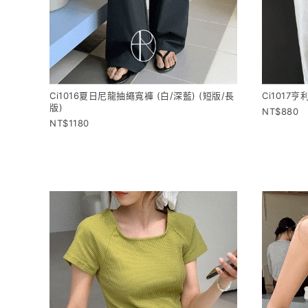
Ci1016夏日尼龍抽繩寬褲 (白/深藍) (短版/長
Ci1017
版)
880
1180