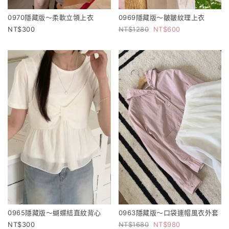
0970隱藏版～柔軟立領上衣
0969隱藏版～皺皺紋理上衣
300
1280
600
0965隱藏版～蝴蝶結直紋背心
0963隱藏版～口袋連帽風衣外套
300
1680
980