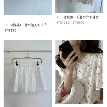
0882隱藏版～粉蕾絲立領外套
1680
600
0893隱藏版～蕾絲邊方領上衣
350