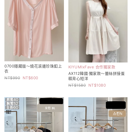
0700隱藏版～燒花滾邊珍珠釦上
KIYUMIxFave 合作獨家款
衣
AX112韓國‧獨家款～蕾絲拼接蛋
990
600
糕背心短洋
1580
1080