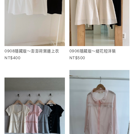
0908隱藏版～澎澎荷葉邊上衣
0906隱藏版～緹花短洋裝
400
500