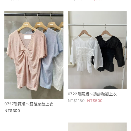
0722隱藏版～透膚皺褶上衣
1180
500
0727隱藏版～鈕結壓紋上衣
300