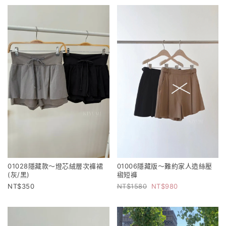
01028隱藏款～燈芯絨層次褲裙
01006隱藏版～難約家人造絲壓
(灰/黑)
褶短褲
350
1580
980