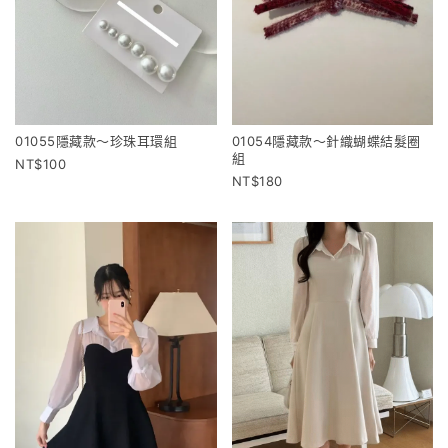
01055隱藏款～珍珠耳環組
01054隱藏款～針織蝴蝶結髮圈
組
100
180