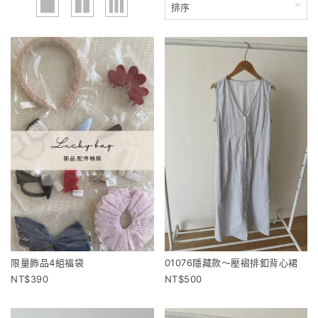
限量飾品4組福袋
01076隱藏款～壓褶排釦背心裙
390
500