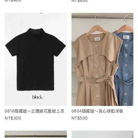
400
0616隱藏版～立體麻花壓紋上衣
0604隱藏版～背心排釦洋裝
300
500