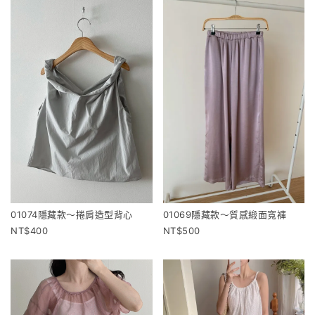
01074隱藏款～捲肩造型背心
01069隱藏款～質感緞面寬褲
400
500