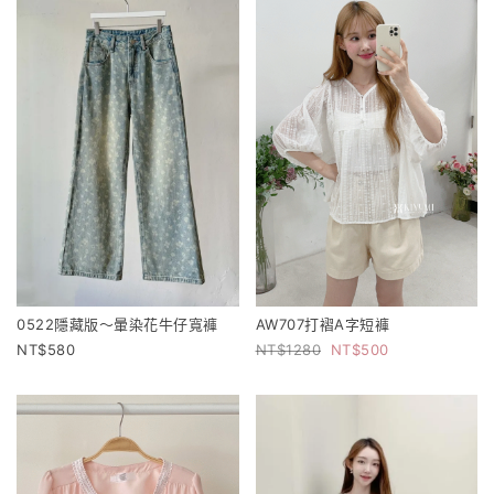
0522隱藏版～暈染花牛仔寬褲
AW707打褶A字短褲
580
1280
500