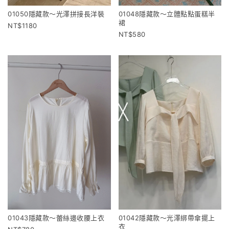
01050隱藏款～光澤拼接長洋裝
01048隱藏款～立體點點蛋糕半
裙
1180
580
01043隱藏款～蕾絲邊收腰上衣
01042隱藏款～光澤綁帶傘擺上
衣