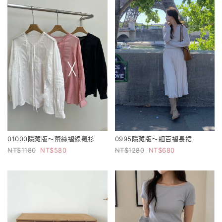
01000隱藏版～蕾絲褶線襯衫
0995隱藏版～細百褶長裙
1180
580
1280
680