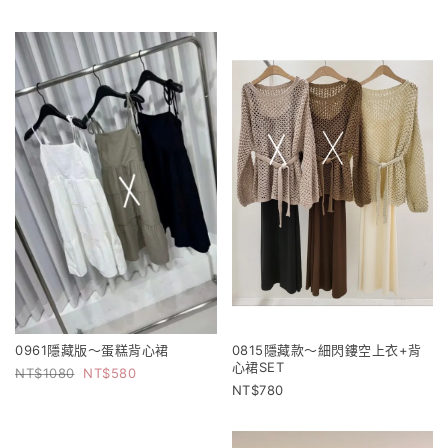
0961隱藏版～蛋糕背心裙
0815隱藏款～細閃鏤空上衣+背
心裙SET
1080
580
780