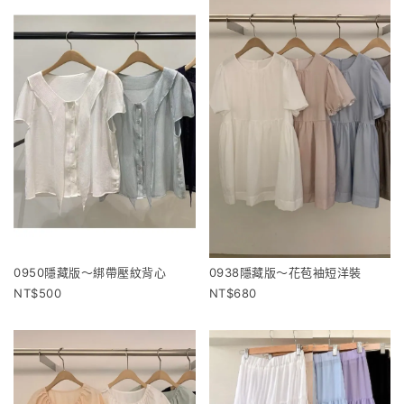
0950隱藏版～綁帶壓紋背心
0938隱藏版～花苞袖短洋裝
500
680