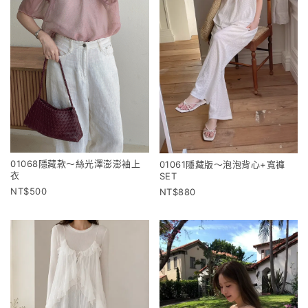
01068隱藏款～絲光澤澎澎袖上
01061隱藏版～泡泡背心+寬褲
衣
SET
500
880