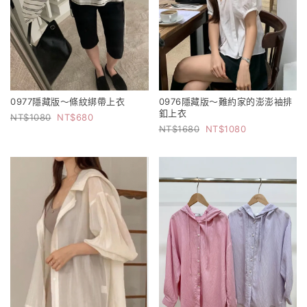
0977隱藏版～條紋綁帶上衣
0976隱藏版～難約家的澎澎袖排
釦上衣
1080
680
1680
1080