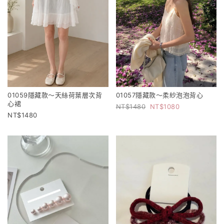
01059隱藏款～天絲荷葉層次背
01057隱藏款～柔紗泡泡背心
心裙
1480
1080
1480