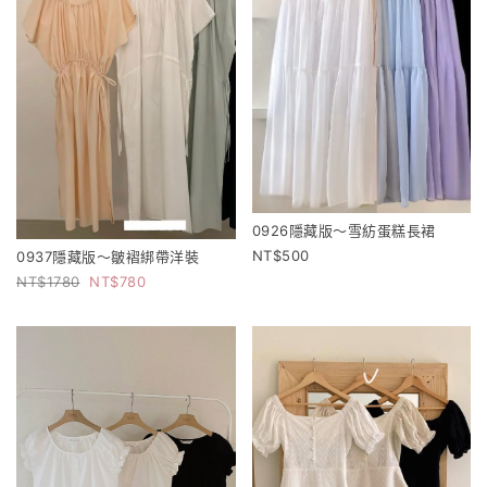
0926隱藏版～雪紡蛋糕長裙
500
0937隱藏版～皺褶綁帶洋裝
1780
780