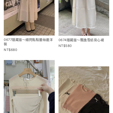
0677隱藏版～細閃點點蕾絲邊洋
0674隱藏版～飄逸雪紡背心裙
裝
580
680