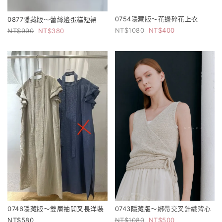
0754隱藏版～花邊碎花上衣
0877隱藏版～蕾絲邊蛋糕短裙
1080
400
990
380
0746隱藏版～雙層袖開叉長洋裝
0743隱藏版～綁帶交叉針織背心
580
1080
500