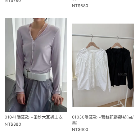
780
680
01041隱藏款～柔紗木耳邊上衣
01030隱藏款～蕾絲花邊襯衫(白/
黑)
880
600