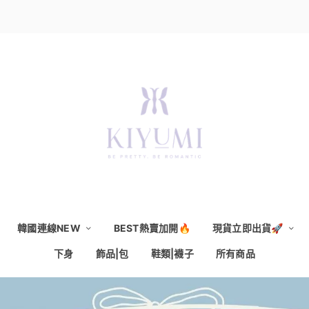
韓國連線NEW
BEST熱賣加開🔥
現貨立即出貨🚀
下身
飾品|包
鞋類|襪子
所有商品