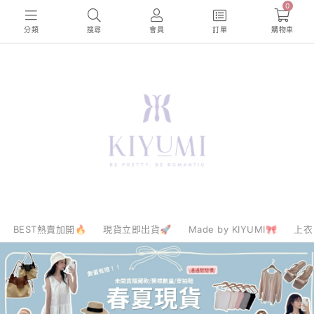
0
分類
搜尋
會員
訂單
購物車
BEST熱賣加開🔥
現貨立即出貨🚀
Made by KIYUMI🎀
上衣