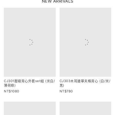
NEW ARRIVALS
CJ301壓褶背心外套set組 (米白/
CJ303木耳邊華夫格背心 (白/米/
薄荷綠)
黑)
1080
780