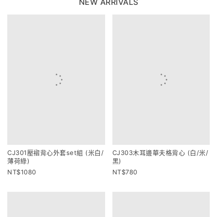
NEW ARRIVALS
CJ301壓褶背心外套set組 (米白/
CJ303木耳邊華夫格背心 (白/米/
薄荷綠)
黑)
1080
780