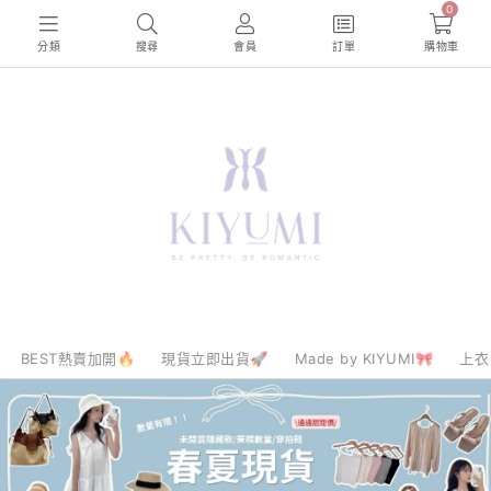
0
分類
搜尋
會員
訂單
購物車
BEST熱賣加開🔥
現貨立即出貨🚀
Made by KIYUMI🎀
上衣