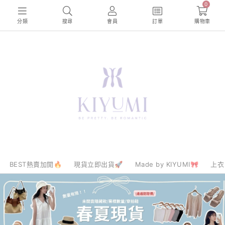
0
分類
搜尋
會員
訂單
購物車
BEST熱賣加開🔥
現貨立即出貨🚀
Made by KIYUMI🎀
上衣