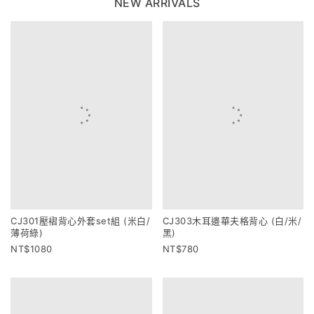
NEW ARRIVALS
CJ301壓褶背心外套set組 (米白/
CJ303木耳邊華夫格背心 (白/米/
薄荷綠)
黑)
1080
780