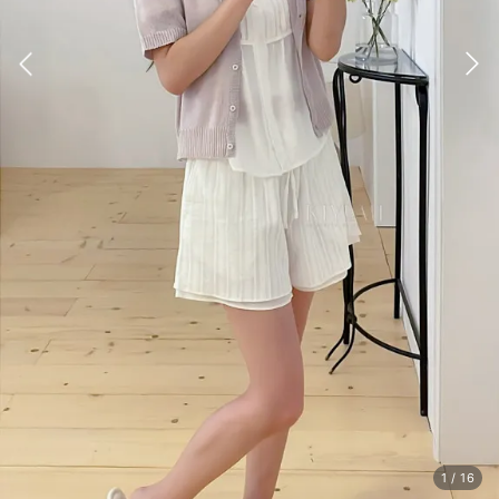
1
/
16