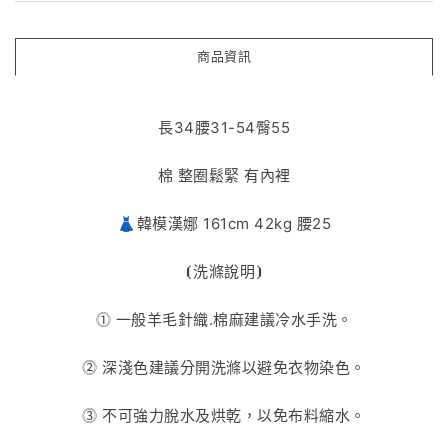
商品資訊
長34腰31-54臀55
棉 整圈鬆緊 有內裡
👗韓模漢娜 161cm 42kg 腰25
⦗
洗滌說明
⦘
⓵ 一般羊毛針織.棉麻建議冷水手洗。
⓶ 深淺色建議分開洗滌以避免衣物染色。
⓷
不可強力脫水及烘乾，以免布料縮水。