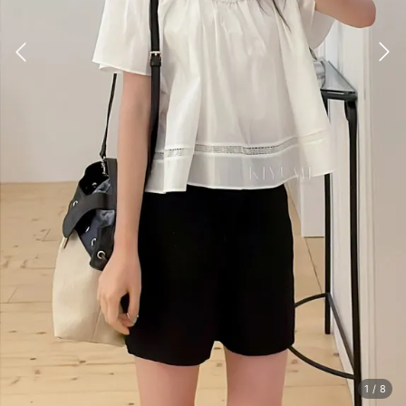
1
/
8