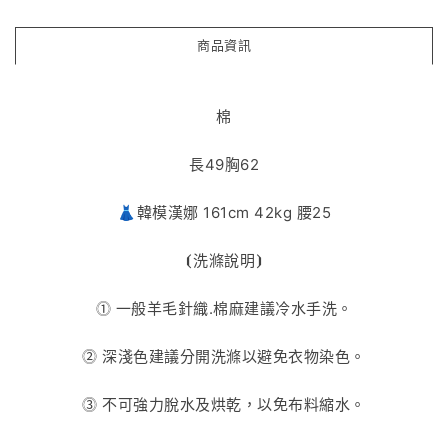
商品資訊
棉
長49胸62
👗韓模漢娜 161cm 42kg 腰25
⦗
洗滌說明
⦘
⓵ 一般羊毛針織.棉麻建議冷水手洗。
⓶ 深淺色建議分開洗滌以避免衣物染色。
⓷
不可強力脫水及烘乾，以免布料縮水。