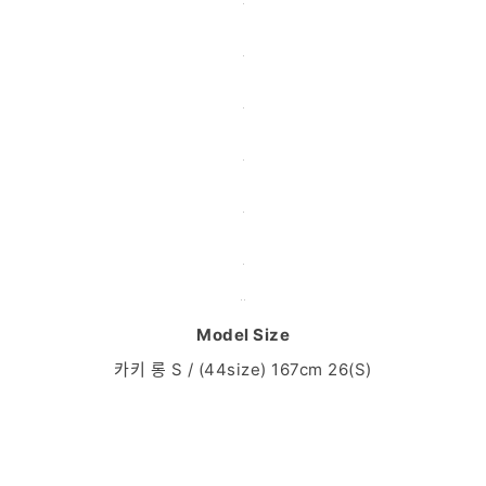
Model Size
카키 롱 S / (44size) 167cm 26(S)