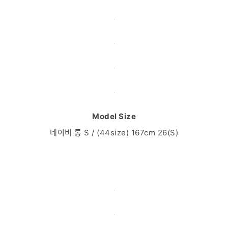
Model Size
네이비 롱 S / (44size) 167cm 26(S)