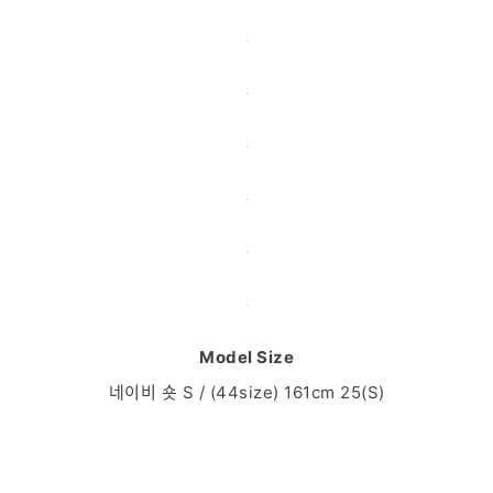
Model Size
네이비 숏 S / (44size) 161cm 25(S)