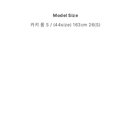
Model Size
카키 롱 S / (44size) 163cm 26(S)