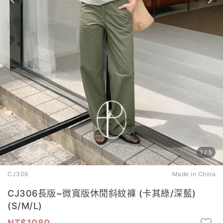
1
/
5
CJ306
Made in China
CJ306長版~微寬版休閒斜紋褲 (卡其綠/深藍)
(S/M/L)
1080