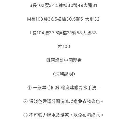
S長102腰34.5褲檔30臀49大腿31
M長103腰36.5褲檔30.5臀51大腿32
L長104腰37.5褲檔31臀53大腿33
棉100
韓國設計中國製造
⦗
洗滌說明
⦘
⓵
一般羊毛針織
.
棉麻建議冷水手洗。
⓶
深淺色建議分開洗滌以避免衣物染色。
⓷
不可強力脫水及烘乾，以免布料縮水。