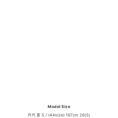
Model Size
카키 롱 S / (44size) 167cm 26(S)