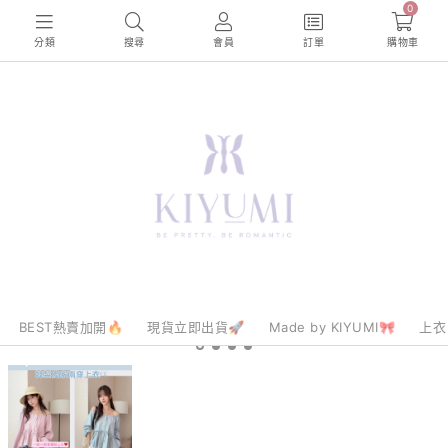
0
分類
搜尋
會員
訂單
購物車
BEST熱賣加開🔥
現貨立即出貨🚀
Made by KIYUMI🎀
上衣