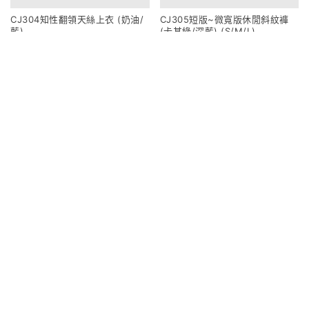
CJ304知性翻領天絲上衣 (奶油/
CJ305短版~微寬版休閒斜紋褲
藍)
(卡其綠/深藍) (S/M/L)
950
1080
CJ306長版~微寬版休閒斜紋褲
CJ307夏季口袋尼龍長裙 (奶油/
(卡其綠/深藍) (S/M/L)
薄荷綠/咖)
1080
1020