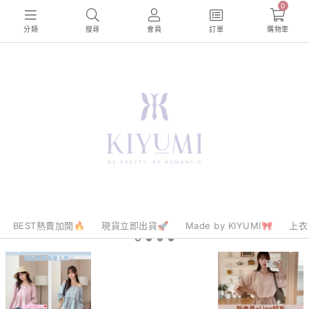
0
分類
搜尋
會員
訂單
購物車
BEST熱賣加開🔥
現貨立即出貨🚀
Made by KIYUMI🎀
上衣