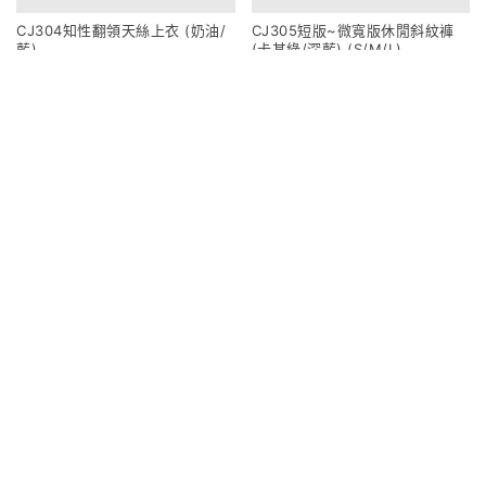
CJ304知性翻領天絲上衣 (奶油/
CJ305短版~微寬版休閒斜紋褲
藍)
(卡其綠/深藍) (S/M/L)
950
1080
CJ306長版~微寬版休閒斜紋褲
CJ307夏季口袋尼龍長裙 (奶油/
(卡其綠/深藍) (S/M/L)
薄荷綠/咖)
1080
1020