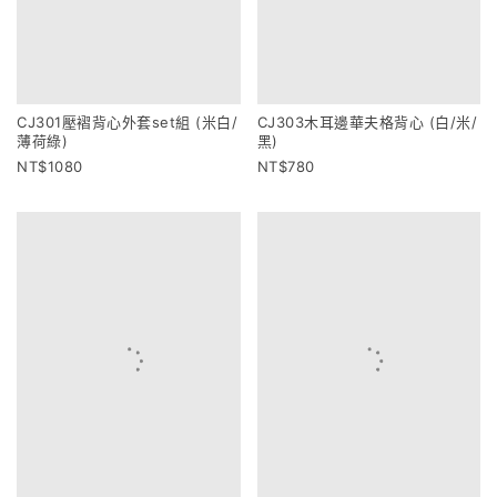
NEW ARRIVALS
CJ301壓褶背心外套set組 (米白/
CJ303木耳邊華夫格背心 (白/米/
薄荷綠)
黑)
1080
780