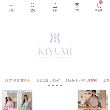
0
分類
搜尋
會員
訂單
購物車
BEST熱賣加開🔥
現貨立即出貨🚀
Made by KIYUMI🎀
上衣