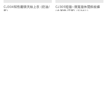
CJ304知性翻領天絲上衣 (奶油/
CJ305短版~微寬版休閒斜紋褲
藍)
(卡其綠/深藍) (S/M/L)
950
1080