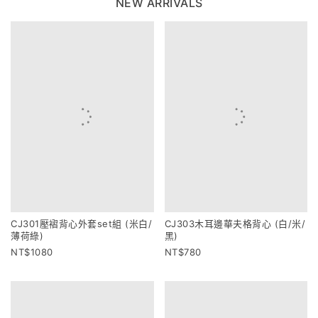
NEW ARRIVALS
CJ301壓褶背心外套set組 (米白/
CJ303木耳邊華夫格背心 (白/米/
薄荷綠)
黑)
1080
780