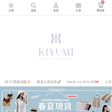
0
分類
搜尋
會員
訂單
購物車
BEST熱賣加開🔥
現貨立即出貨🚀
Made by KIYUMI🎀
上衣