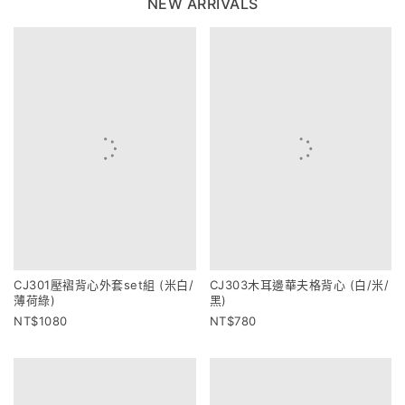
NEW ARRIVALS
CJ301壓褶背心外套set組 (米白/
CJ303木耳邊華夫格背心 (白/米/
薄荷綠)
黑)
1080
780