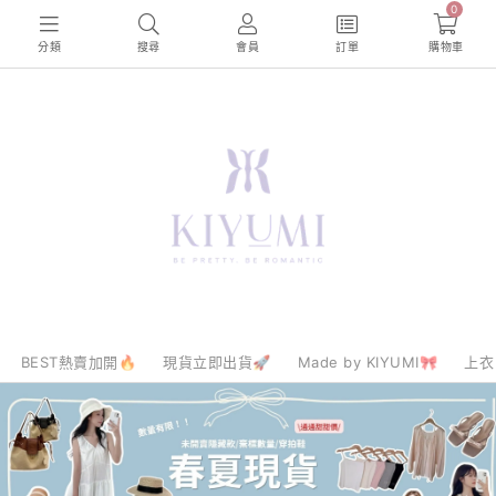
0
分類
搜尋
會員
訂單
購物車
BEST熱賣加開🔥
現貨立即出貨🚀
Made by KIYUMI🎀
上衣