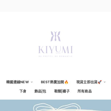
韓國連線NEW
BEST熱賣加開🔥
現貨立即出貨🚀
下身
飾品|包
鞋類|襪子
所有商品