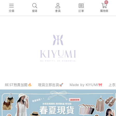
0
分類
搜尋
會員
訂單
購物車
BEST熱賣加開🔥
現貨立即出貨🚀
Made by KIYUMI🎀
上衣