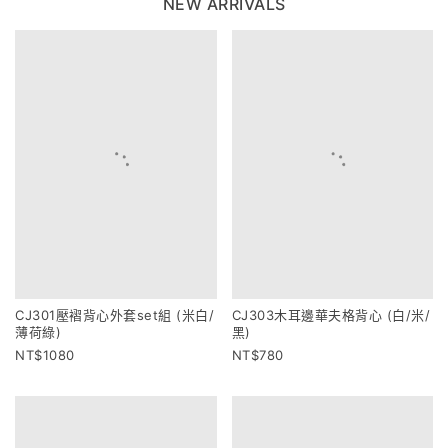
NEW ARRIVALS
CJ301壓褶背心外套set組 (米白/
CJ303木耳邊華夫格背心 (白/米/
薄荷綠)
黑)
1080
780