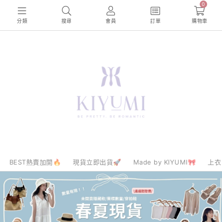
0
分類
搜尋
會員
訂單
購物車
BEST熱賣加開🔥
現貨立即出貨🚀
Made by KIYUMI🎀
上衣