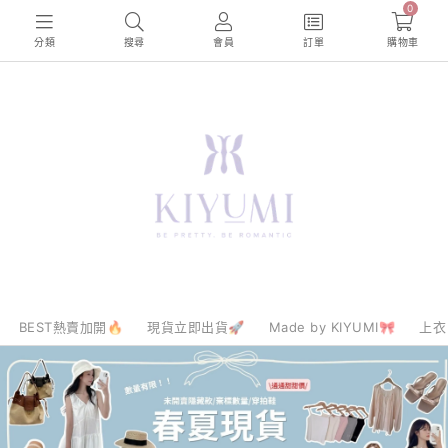
0
分類
搜尋
會員
訂單
購物車
BEST熱賣加開🔥
現貨立即出貨🚀
Made by KIYUMI🎀
上衣