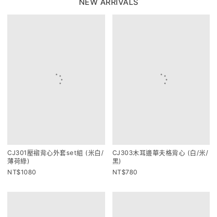
NEW ARRIVALS
CJ301壓褶背心外套set組 (米白/
CJ303木耳邊華夫格背心 (白/米/
薄荷綠)
黑)
1080
780