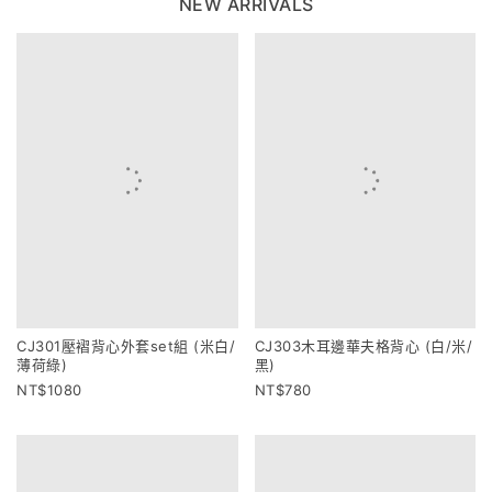
NEW ARRIVALS
CJ301壓褶背心外套set組 (米白/
CJ303木耳邊華夫格背心 (白/米/
薄荷綠)
黑)
1080
780