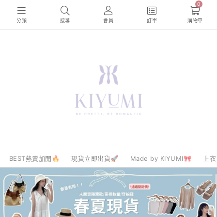
0
分類
搜尋
會員
訂單
購物車
BEST熱賣加開🔥
現貨立即出貨🚀
Made by KIYUMI🎀
上衣