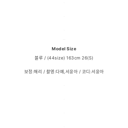
Model Size
블루 / (44size) 163cm 26(S)
보정:해리 / 촬영:다예,서윤아 / 코디:서윤아