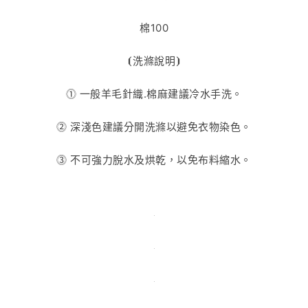
棉100
⦗
洗滌說明
⦘
⓵
一般羊毛針織
.
棉麻建議冷水手洗。
⓶
深淺色建議分開洗滌以避免衣物染色。
⓷
不可強力脫水及烘乾，以免布料縮水。