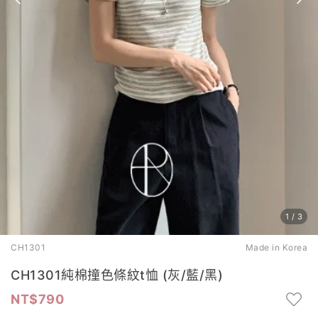
1
/
3
CH1301
Made in Korea
CH1301純棉撞色條紋t恤 (灰/藍/黑)
790