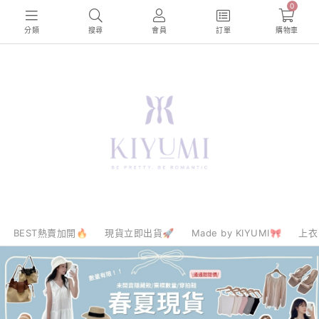
0
分類
搜尋
會員
訂單
購物車
BEST熱賣加開🔥
現貨立即出貨🚀
Made by KIYUMI🎀
上衣