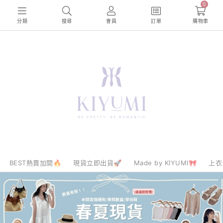
0
分類
搜尋
會員
訂單
購物車
BEST熱賣加開🔥
現貨立即出貨🚀
Made by KIYUMI🎀
上衣