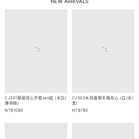
NEW ARRIVALS
CJ301壓褶背心外套set組 (米白/
CJ303木耳邊華夫格背心 (白/米/
薄荷綠)
黑)
1080
780