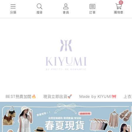
0
分類
搜尋
會員
訂單
購物車
BEST熱賣加開🔥
現貨立即出貨🚀
Made by KIYUMI🎀
上衣