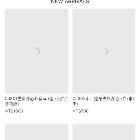
NEW ARRIVALS
CJ301壓褶背心外套set組 (米白/
CJ303木耳邊華夫格背心 (白/米/
薄荷綠)
黑)
1080
780