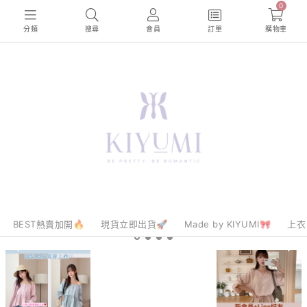
0
分類
搜尋
會員
訂單
購物車
BEST熱賣加開🔥
現貨立即出貨🚀
Made by KIYUMI🎀
上衣