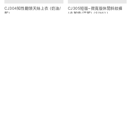
CJ304知性翻領天絲上衣 (奶油/
CJ305短版~微寬版休閒斜紋褲
藍)
(卡其綠/深藍) (S/M/L)
950
1080
CJ306長版~微寬版休閒斜紋褲
CJ307夏季口袋尼龍長裙 (奶油/
(卡其綠/深藍) (S/M/L)
薄荷綠/咖)
1080
1020