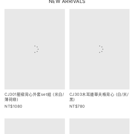
NEW ARRIVALS
CJ301壓褶背心外套set組 (米白/
CJ303木耳邊華夫格背心 (白/米/
薄荷綠)
黑)
1080
780