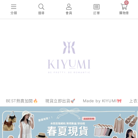
0
分類
搜尋
會員
訂單
購物車
BEST熱賣加開🔥
現貨立即出貨🚀
Made by KIYUMI🎀
上衣