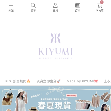
0
分類
搜尋
會員
訂單
購物車
BEST熱賣加開🔥
現貨立即出貨🚀
Made by KIYUMI🎀
上衣