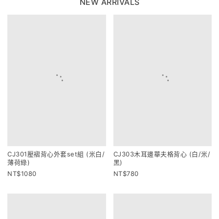
NEW ARRIVALS
CJ301壓褶背心外套set組 (米白/
CJ303木耳邊華夫格背心 (白/米/
薄荷綠)
黑)
1080
780